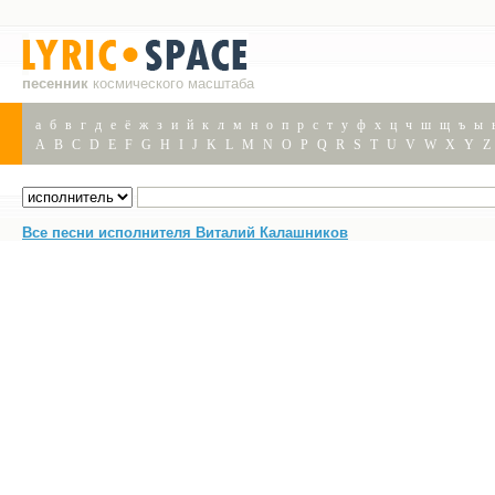
песенник
космического масштаба
а
б
в
г
д
е
ё
ж
з
и
й
к
л
м
н
о
п
р
с
т
у
ф
х
ц
ч
ш
щ
ъ
ы
A
B
C
D
E
F
G
H
I
J
K
L
M
N
O
P
Q
R
S
T
U
V
W
X
Y
Z
Все песни исполнителя Виталий Калашников