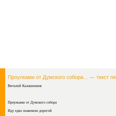
Проулками от Думского собора... — текст пе
Виталий Калашников
Проулками от Думского собора
Иду едва знакомою дорогой