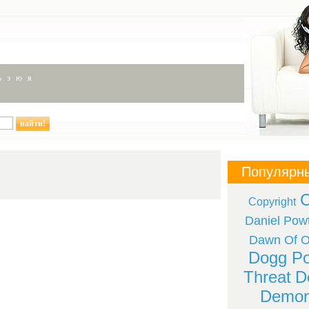
ь
э
ю
я
Популярн
C
Copyright
Daniel Pow
Dawn Of Ob
Dogg Po
Threat
D
Demon