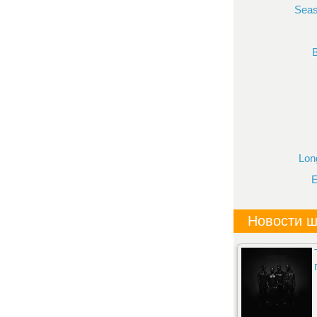
Seas
Lon
E
Новости ш