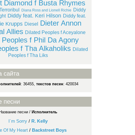
t
Diamond f Busta Rhymes
Terroribul
Diddy
Diana Ross and Lionell Richie
Diddy feat. Keri Hilson
ght
Diddy feat.
Dieter Annon
ie Krupps
Diesel
al Allies
Dilated Peoples f Aceyalone
d Peoples f Phil Da Agony
eoples f Tha Alkaholiks
Dilated
Peoples f Tha Liks
а сайта
полнителей
: 36455,
текстов песен
: 420034
е песни
Название песни /
Исполнитель
I`m Sorry
/
R. Kelly
e Of My Heart
/
Backstreet Boys