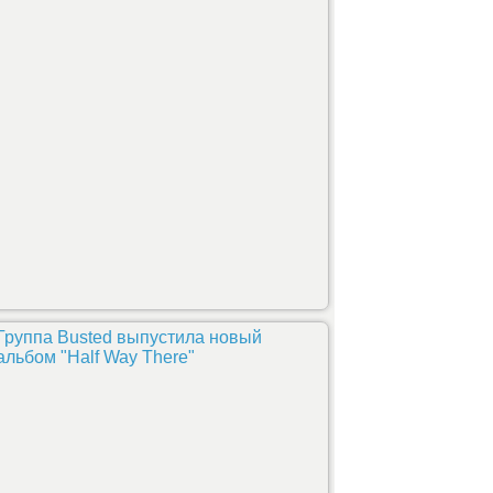
Группа Busted выпустила новый
альбом "Half Way There"