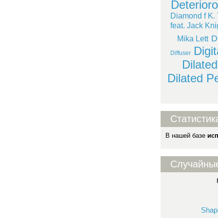
Deterioro
Diamond f K. 
feat. Jack Kni
D
Mika Lett
Digit
Diffuser
Dilate
Dilated P
Статистик
В нашей базе
ис
Случайны
Shap