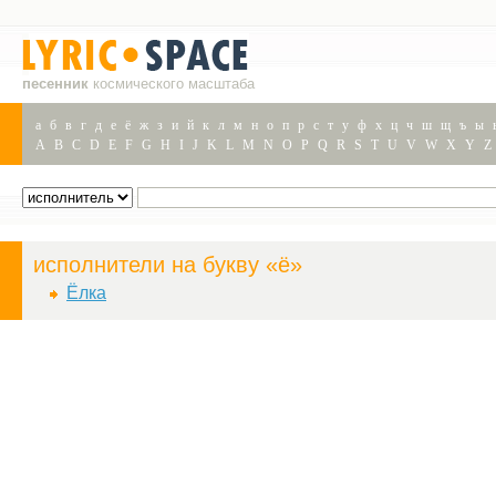
песенник
космического масштаба
а
б
в
г
д
е
ё
ж
з
и
й
к
л
м
н
о
п
р
с
т
у
ф
х
ц
ч
ш
щ
ъ
ы
A
B
C
D
E
F
G
H
I
J
K
L
M
N
O
P
Q
R
S
T
U
V
W
X
Y
Z
исполнители на букву «ё»
Ёлка