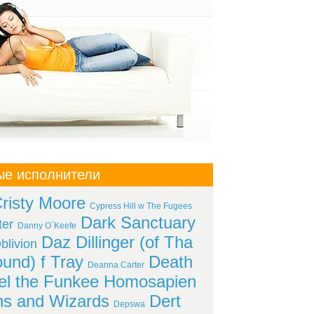
ые исполнители
risty Moore
Cypress Hill w The Fugees
Dark Sanctuary
ter
Danny O`Keefe
Daz Dillinger (of Tha
livion
und) f Tray
Death
Deanna Carter
el the Funkee Homosapien
s and Wizards
Dert
Depswa