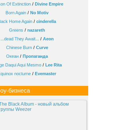
on Of Extinction
/
Divine Empire
Born Again
/
No Motiv
Back Home Again
/
cinderella
Greens
/
nazareth
...dead They Await...
/
Aeon
Chinese Burn
/
Curve
Океан
/
Пропаганда
ge Daqui Aqui Mesmo
/
Lee Rita
quinox nocturne
/
Evemaster
оу-бизнеса
The Black Album - новый альбом
группы Weezer