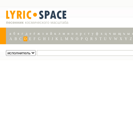
песенник
космического масштаба
а
б
в
г
д
е
ё
ж
з
и
й
к
л
м
н
о
п
р
с
т
у
ф
х
ц
ч
ш
щ
ъ
ы
A
B
C
D
E
F
G
H
I
J
K
L
M
N
O
P
Q
R
S
T
U
V
W
X
Y
Z