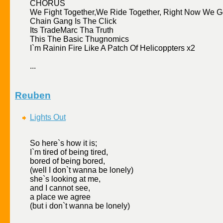
CHORUS
We Fight Together,We Ride Together, Right Now We G
Chain Gang Is The Click
Its TradeMarc Tha Truth
This The Basic Thugnomics
I`m Rainin Fire Like A Patch Of Helicoppters x2
...
Reuben
Lights Out
So here`s how it is;
I`m tired of being tired,
bored of being bored,
(well I don`t wanna be lonely)
she`s looking at me,
and I cannot see,
a place we agree
(but i don`t wanna be lonely)