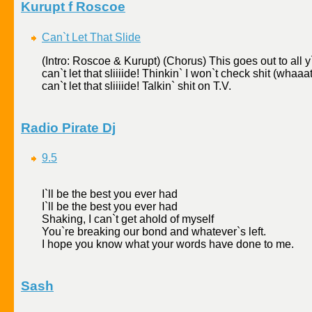
Kurupt f Roscoe
Can`t Let That Slide
(Intro: Roscoe & Kurupt) (Chorus) This goes out to all y
can`t let that sliiiide! Thinkin` I won`t check shit (wha
can`t let that sliiiide! Talkin` shit on T.V.
Radio Pirate Dj
9.5
I`ll be the best you ever had
I`ll be the best you ever had
Shaking, I can`t get ahold of myself
You`re breaking our bond and whatever`s left.
I hope you know what your words have done to me.
Sash