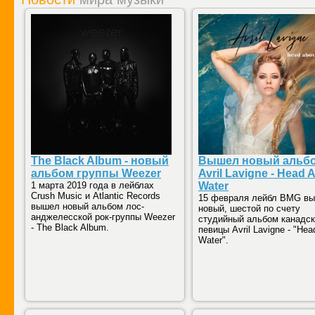
The Black Album - новый
Вышел новый альб
альбом группы Weezer
Avril Lavigne - Head 
1 марта 2019 года в лейблах
Water
Crush Music и Atlantic Records
15 февраля лейбл BMG вы
вышел новый альбом лос-
новый, шестой по счету
анджелесской рок-группы Weezer
студийный альбом канадс
- The Black Album.
певицы Avril Lavigne - "He
Water".