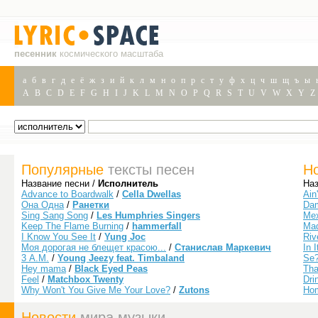
песенник
космического масштаба
а
б
в
г
д
е
ё
ж
з
и
й
к
л
м
н
о
п
р
с
т
у
ф
х
ц
ч
ш
щ
ъ
ы
A
B
C
D
E
F
G
H
I
J
K
L
M
N
O
P
Q
R
S
T
U
V
W
X
Y
Z
Популярные
тексты песен
Н
Название песни /
Исполнитель
Наз
Advance to Boardwalk
/
Cella Dwellas
Ain
Она Одна
/
Ранетки
Da
Sing Sang Song
/
Les Humphries Singers
Mex
Keep The Flame Burning
/
hammerfall
Mad
I Know You See It
/
Yung Joc
Riv
Моя дорогая не блещет красою...
/
Станислав Маркевич
In I
3 A.M.
/
Young Jeezy feat. Timbaland
Se?
Hey mama
/
Black Eyed Peas
Tha
Feel
/
Matchbox Twenty
Dri
Why Won't You Give Me Your Love?
/
Zutons
Ho
Новости
мира музыки