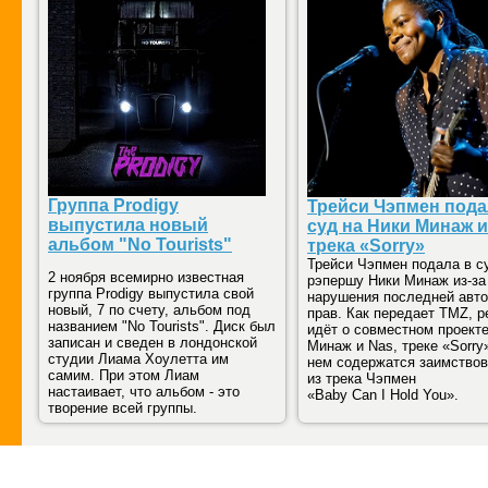
Группа Prodigy
Трейси Чэпмен пода
выпустила новый
суд на Ники Минаж и
альбом "No Tourists"
трека «Sorry»
Трейси Чэпмен подала в с
2 ноября всемирно известная
рэпершу Ники Минаж из-за
группа Prodigy выпустила свой
нарушения последней авто
новый, 7 по счету, альбом под
прав. Как передает TMZ, р
названием "No Tourists". Диск был
идёт о совместном проект
записан и сведен в лондонской
Минаж и Nas, треке «Sorry
студии Лиама Хоулетта им
нем содержатся заимство
самим. При этом Лиам
из трека Чэпмен
настаивает, что альбом - это
«Baby Can I Hold You».
творение всей группы.