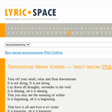
песенник
космического масштаба
а
б
в
г
д
е
ё
ж
з
и
й
к
л
м
н
о
п
р
с
т
у
ф
х
ц
ч
ш
щ
ъ
ы
A
B
C
D
E
F
G
H
I
J
K
L
M
N
O
P
Q
R
S
T
U
V
W
X
Y
Z
Все песни исполнителя Phil Collins
Tommorrow Never Knows — текст песни (
Phil
Turn off your mind, relax and float downstream
It is not dying, It is not dying.
Lay down all thoughts, surrender to the void
It is shining, oh it is shining.
That you may see the meaning of within
It is beginning, oh it is beginning.
That love is all and love is ev`ryone
It is knowing, oh it is knowing.