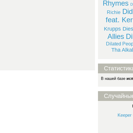
Rhymes
D
Did
Richie
feat. Ker
Krupps
Dies
Allies
Di
Dilated Peop
Tha Alka
Статистик
В нашей базе
ис
Случайны
Keeper 