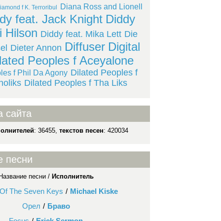
Diana Ross and Lionell
iamond f K. Terroribul
dy feat. Jack Knight
Diddy
i Hilson
Diddy feat. Mika Lett
Die
Diffuser
Digital
el
Dieter Annon
lated Peoples f Aceyalone
Dilated Peoples f
les f Phil Da Agony
holiks
Dilated Peoples f Tha Liks
а сайта
полнителей
: 36455,
текстов песен
: 420034
е песни
Название песни /
Исполнитель
Of The Seven Keys
/
Michael Kiske
Орел
/
Браво
Focus
/
Erick Sermon