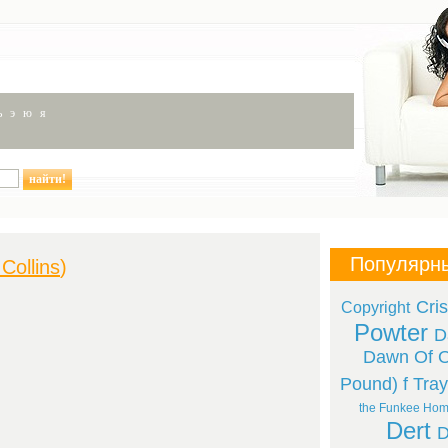
ь
э
ю
я
Популярн
 Collins
)
Cri
Copyright
Powter
D
Dawn Of O
Pound) f Tray
the Funkee Ho
Dert
D