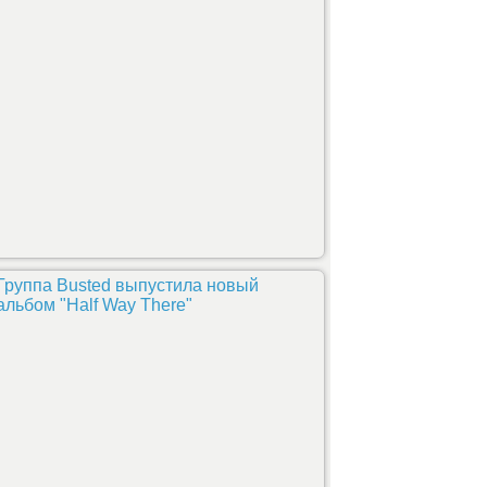
Группа Busted выпустила новый
альбом "Half Way There"