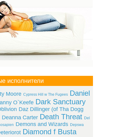
ые исполнители
Daniel
sty Moore
Cypress Hill w The Fugees
Dark Sanctuary
anny O`Keefe
blivion
Daz Dillinger (of Tha Dogg
Death Threat
Deanna Carter
Del
Demons and Wizards
mosapien
Depswa
Diamond f Busta
eteriorot