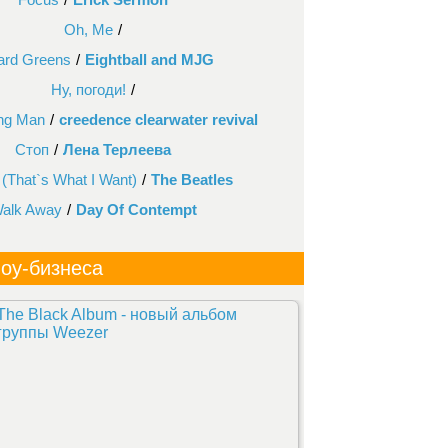
Oh, Me
/
lard Greens
/
Eightball and MJG
Ну, погоди!
/
ng Man
/
creedence clearwater revival
Стоп
/
Лена Терлеева
(That`s What I Want)
/
The Beatles
alk Away
/
Day Of Contempt
оу-бизнеса
The Black Album - новый альбом
группы Weezer