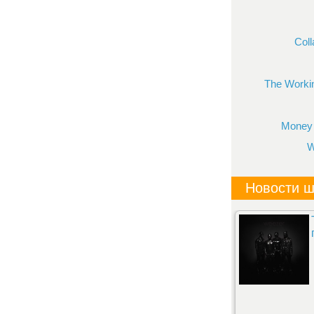
Col
The Worki
Money 
W
Новости ш