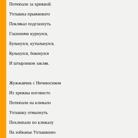
Потюпали за хрюквой.
Ухтышка прыжковато
Поклякал подглазнуть.
Глазнеючи курнулся,
Бульнулся, кутыльнулся,
Кульнулся, боконулся
И штырликом закляк.
Жужжавчик с Ничевосиком
Из хрюквы ноговисто
Потюпали на клюкало
Ухтышку отмызнуть.
Похлюпали по клюкалу
На зойканье Ухтышкино.