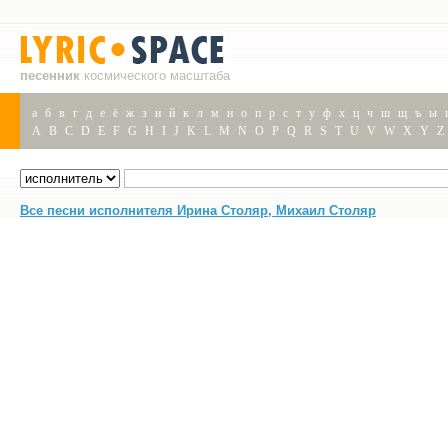
песенник
космического масштаба
а
б
в
г
д
е
ё
ж
з
и
й
к
л
м
н
о
п
р
с
т
у
ф
х
ц
ч
ш
щ
ъ
ы
A
B
C
D
E
F
G
H
I
J
K
L
M
N
O
P
Q
R
S
T
U
V
W
X
Y
Z
Все песни исполнителя Ирина Столяр, Михаил Столяр