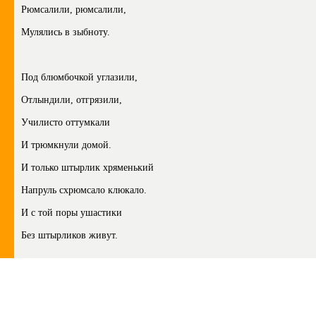
Рюмсалили, рюмсалили,
Мулялись в зыбноту.
Под блюмбочкой углазили,
Отлындили, отгрязили,
Училисто оттумкали
И трюмкнули домой.
И только штырлик хряменький
Напруль схрюмсало клюкало.
И с той поры ушастики
Без штырликов живут.