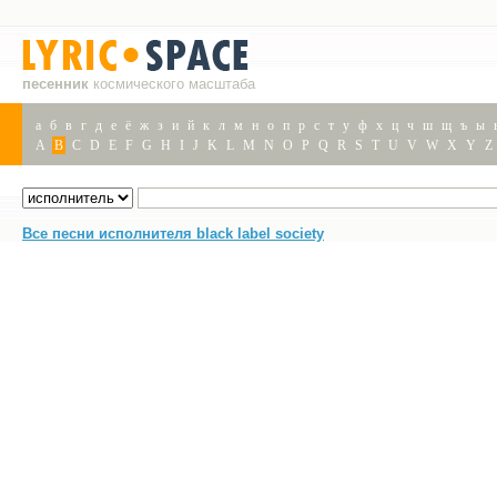
песенник
космического масштаба
а
б
в
г
д
е
ё
ж
з
и
й
к
л
м
н
о
п
р
с
т
у
ф
х
ц
ч
ш
щ
ъ
ы
A
B
C
D
E
F
G
H
I
J
K
L
M
N
O
P
Q
R
S
T
U
V
W
X
Y
Z
Все песни исполнителя black label society