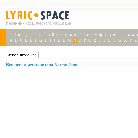
песенник
космического масштаба
а
б
в
г
д
е
ё
ж
з
и
й
к
л
м
н
о
п
р
с
т
у
ф
х
ц
ч
ш
щ
ъ
ы
A
B
C
D
E
F
G
H
I
J
K
L
M
N
O
P
Q
R
S
T
U
V
W
X
Y
Z
Все песни исполнителя Norma Jean